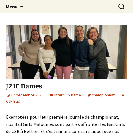
En loisir ou en compétition … à Saint-Malo !
Aller
Recherc
CJF Badminton
Menu
au
contenu
J2 IC Dames
17 décembre 2025
Interclub Dame
championnat
CJF Bad
Exemptées pour leur première journée de championnat,
nos Bad Girls Malouines sont parties affronter les Bad Girls
du CSB à Betton. Et c’est sur un score sans appel que nos