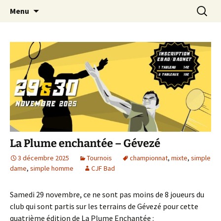
En loisir ou en compétition … à Saint-Malo !
Aller
Recherc
CJF Badminton
Menu
au
contenu
La Plume enchantée – Gévezé
3 décembre 2025
Tournois
championnat
,
mixte
,
simple
dame
,
simple homme
CJF Bad
Samedi 29 novembre, ce ne sont pas moins de 8 joueurs du
club qui sont partis sur les terrains de Gévezé pour cette
quatrième édition de La Plume Enchantée :